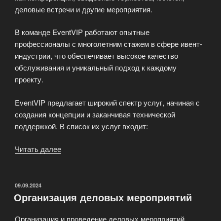
деловые встречи и другие мероприятия.
В команде EventVIP работают опытные
профессионалы с многолетним стажем в сфере ивент-
индустрии, что обеспечивает высокое качество
обслуживания и уникальный подход к каждому
проекту.
EventVIP предлагает широкий спектр услуг, начиная с
создания концепции и заканчивая технической
поддержкой. В список их услуг входит:
Читать далее
«Ивент
агентство
EventVIP
—
ОПУБЛИКОВАНО
09.09.2024
Организация деловых мероприятий
индивидуальный
подход
Организация и проведение деловых мероприятий
в