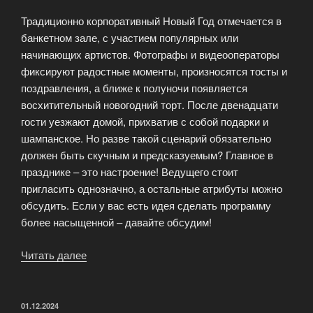
Традиционно корпоративный Новый Год отмечается в
банкетном зале, с участием популярных или
начинающих артистов. Фотографы и видеооператоры
фиксируют радостные моменты, произносятся тосты и
поздравления, а ближе к полуночи появляется
восхитительный новогодний торт. После двенадцати
гости уезжают домой, прихватив с собой подарки и
шампанское. Но разве такой сценарий обязательно
должен быть скучным и предсказуемым? Главное в
празднике – это настроение! Ведущего стоит
пригласить однозначно, а остальные атрибуты можно
обсудить. Если у вас есть идея сделать программу
более насыщенной – давайте обсудим!
Читать далее
«Корпоративный
Новый
Год:
Праздник
ОПУБЛИКОВАНО
01.12.2024