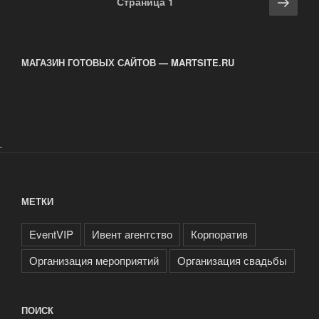
Сле
Страница
1
по
стра
записям
МАГАЗИН ГОТОВЫХ САЙТОВ — MARTSITE.RU
.
МЕТКИ
EventVIP
Ивент агентство
Корпоратив
Организация мероприятий
Организация свадьбы
ПОИСК