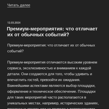
Читать далее
«Организация
деловых
встреч:
советы
ОПУБЛИКОВАНО
12.03.2024
Премиум-мероприятия: что отличает
от
их от обычных событий?
профессионалов»
Премиум-мероприятия: что отличает их от обычных
событий?
Премиум-мероприятия отличаются высоким уровнем
сервиса, эксклюзивностью и вниманием к каждой
детали. Они создаются для того, чтобы удивить и
впечатлить гостей, превзойти их ожидания.
Важнейшими аспектами являются выбор площадки,
оформление и техническое обеспечение. Площадки
для таких мероприятий часто располагаются в
уникальных местах, например, исторических зданиях,
роскошных отелях или на природе с потрясающими