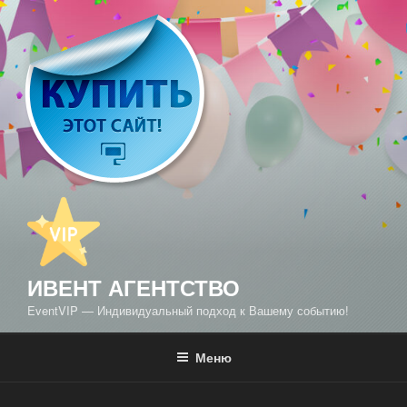
Перейти
к
содержимому
ИВЕНТ АГЕНТСТВО
EventVIP — Индивидуальный подход к Вашему событию!
Меню