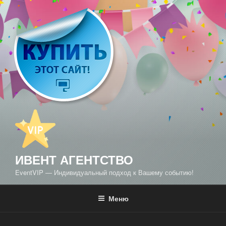
Перейти
к
содержимому
ИВЕНТ АГЕНТСТВО
EventVIP — Индивидуальный подход к Вашему событию!
Меню