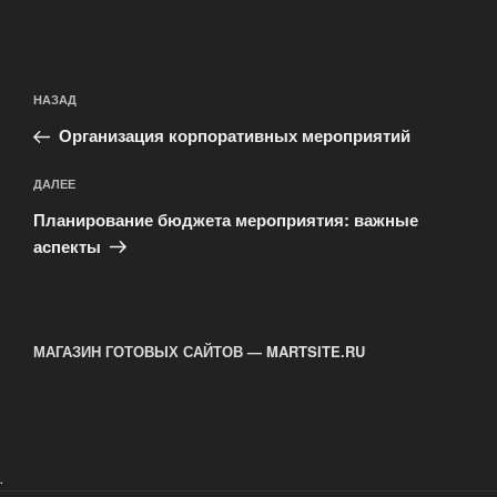
Навигация
Предыдущая
НАЗАД
по
запись:
записям
Организация корпоративных мероприятий
Следующая
ДАЛЕЕ
запись
Планирование бюджета мероприятия: важные
аспекты
МАГАЗИН ГОТОВЫХ САЙТОВ — MARTSITE.RU
.