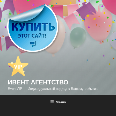
Перейти
к
содержимому
ИВЕНТ АГЕНТСТВО
EventVIP — Индивидуальный подход к Вашему событию!
Меню