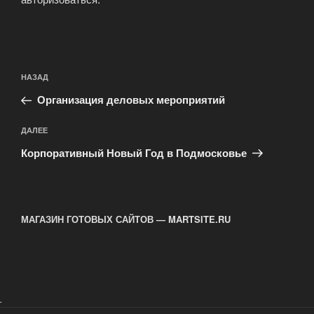
Навигация
Предыдущая
НАЗАД
по
запись:
записям
Организация деловых мероприятий
Следующая
ДАЛЕЕ
запись
Корпоративный Новый Год в Подмосковье
МАГАЗИН ГОТОВЫХ САЙТОВ — MARTSITE.RU
.