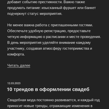
добавит событию престижности. Важно также
продумать питание: изысканный фуршет или банкет
подчеркнут статус мероприятия.
Не менее важна работа с приглашенными гостями.
Обеспечьте удобную регистрацию, предоставьте
четкую информацию о расписании и месте проведения.
В день мероприятия уделяйте внимание каждому
участнику, создавая атмосферу гостеприимства и
комфорта.
Читать далее
«Организация
корпоративного
мероприятия
мирового
ОПУБЛИКОВАНО
12.03.2023
10 трендов в оформлении свадеб
уровня?»
Свадебная мода постоянно развивается, и каждый год
приносит новые тренды, отражающие изменения в