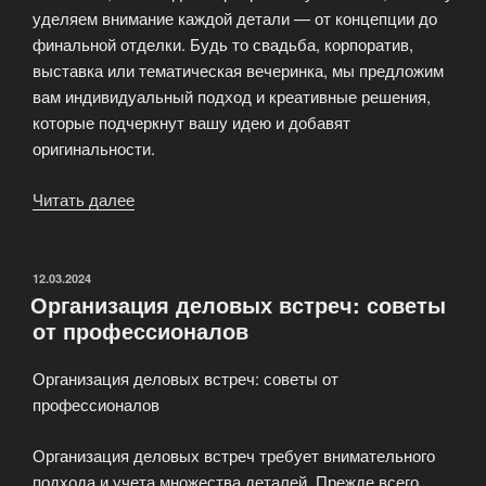
уделяем внимание каждой детали — от концепции до
финальной отделки. Будь то свадьба, корпоратив,
выставка или тематическая вечеринка, мы предложим
вам индивидуальный подход и креативные решения,
которые подчеркнут вашу идею и добавят
оригинальности.
Читать далее
«Event
агентство.
Создаем
и
ОПУБЛИКОВАНО
12.03.2024
Организация деловых встреч: советы
воплощаем
от профессионалов
идеи!»
Организация деловых встреч: советы от
профессионалов
Организация деловых встреч требует внимательного
подхода и учета множества деталей. Прежде всего,