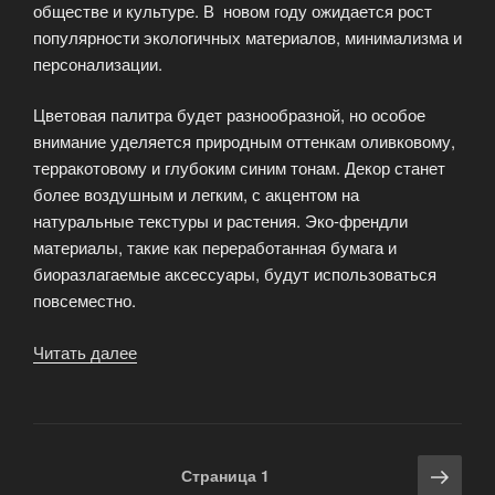
обществе и культуре. В новом году ожидается рост
популярности экологичных материалов, минимализма и
персонализации.
Цветовая палитра будет разнообразной, но особое
внимание уделяется природным оттенкам оливковому,
терракотовому и глубоким синим тонам. Декор станет
более воздушным и легким, с акцентом на
натуральные текстуры и растения. Эко-френдли
материалы, такие как переработанная бумага и
биоразлагаемые аксессуары, будут использоваться
повсеместно.
Читать далее
«10
трендов
в
оформлении
свадеб»
Навигация
Сле
Страница
1
по