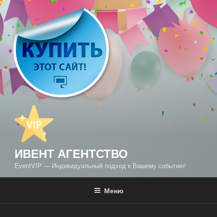
Перейти
к
содержимому
ИВЕНТ АГЕНТСТВО
EventVIP — Индивидуальный подход к Вашему событию!
Меню