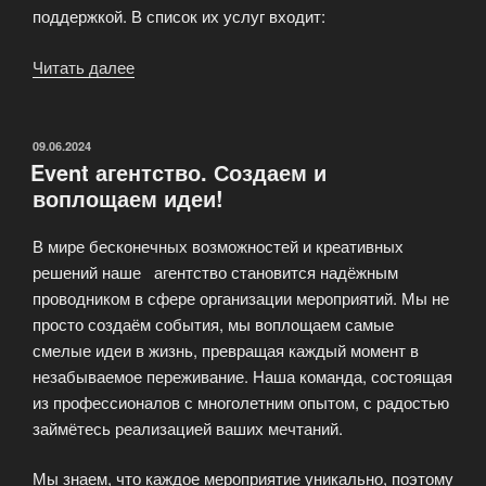
поддержкой. В список их услуг входит:
Читать далее
«Ивент
агентство
EventVIP
—
ОПУБЛИКОВАНО
09.06.2024
Event агентство. Создаем и
индивидуальный
воплощаем идеи!
подход
в
В мире бесконечных возможностей и креативных
Вашему
решений наше агентство становится надёжным
событию!»
проводником в сфере организации мероприятий. Мы не
просто создаём события, мы воплощаем самые
смелые идеи в жизнь, превращая каждый момент в
незабываемое переживание. Наша команда, состоящая
из профессионалов с многолетним опытом, с радостью
займётесь реализацией ваших мечтаний.
Мы знаем, что каждое мероприятие уникально, поэтому