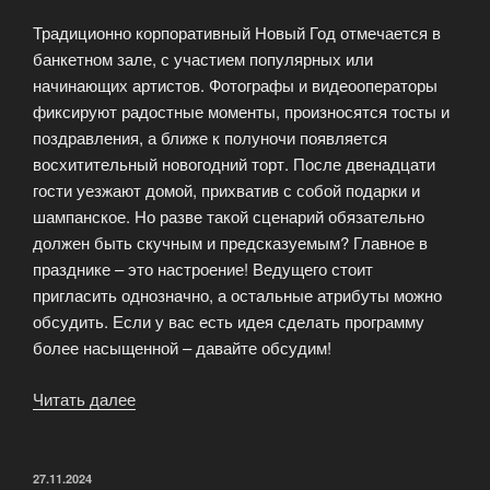
Традиционно корпоративный Новый Год отмечается в
банкетном зале, с участием популярных или
начинающих артистов. Фотографы и видеооператоры
фиксируют радостные моменты, произносятся тосты и
поздравления, а ближе к полуночи появляется
восхитительный новогодний торт. После двенадцати
гости уезжают домой, прихватив с собой подарки и
шампанское. Но разве такой сценарий обязательно
должен быть скучным и предсказуемым? Главное в
празднике – это настроение! Ведущего стоит
пригласить однозначно, а остальные атрибуты можно
обсудить. Если у вас есть идея сделать программу
более насыщенной – давайте обсудим!
Читать далее
«Корпоративный
Новый
Год:
Праздник
ОПУБЛИКОВАНО
27.11.2024