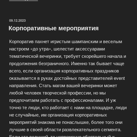
бюджета
мероприятия:
важные
ОПУБЛИКОВАНО
09.12.2023
Корпоративные мероприятия
аспекты»
Корпоратив пахнет игристым шампанским и веселым
настроем «до утра», шелестит аксессуарами
тематической вечеринки, требует скорейшего начала и
продолжения безграничного. Именно так бывает чаще
всего, если организация корпоративных праздников
оказывается в руках достойных представителей event
направления. Стать магом вашей вечеринки может
любой человек творческой профессии, но мы
предпочитаем работать с профессионалами. И уж
точно те люди, кто работает с нами на площадке, люди
не случайные, им организация корпоративных
мероприятий знакома не понаслышке, более того они
лучшие в своей области развлекательного сегмента.
Если это ведущий, то непременно обаятельный и