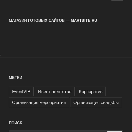
стра
записям
МАГАЗИН ГОТОВЫХ САЙТОВ — MARTSITE.RU
.
МЕТКИ
EventVIP
Ивент агентство
Корпоратив
Организация мероприятий
Организация свадьбы
ПОИСК