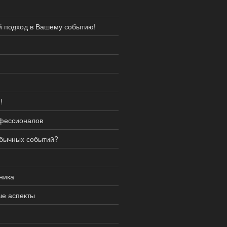
й подход в Вашему событию!
!
офессионалов
обычных событий?
ника
ые аспекты