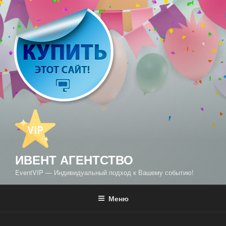
Перейти
к
содержимому
ИВЕНТ АГЕНТСТВО
EventVIP — Индивидуальный подход к Вашему событию!
Меню