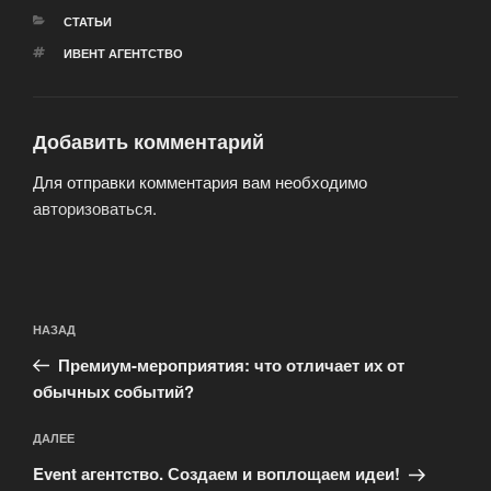
РУБРИКИ
СТАТЬИ
МЕТКИ
ИВЕНТ АГЕНТСТВО
Добавить комментарий
Для отправки комментария вам необходимо
авторизоваться
.
Навигация
Предыдущая
НАЗАД
по
запись:
записям
Премиум-мероприятия: что отличает их от
обычных событий?
Следующая
ДАЛЕЕ
запись
Event агентство. Создаем и воплощаем идеи!